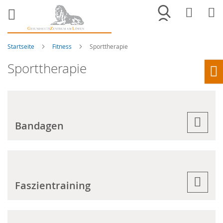
Merkliste
War
Startseite
Fitness
Sporttherapie
Sporttherapie
Ho
Bandagen
Faszientraining