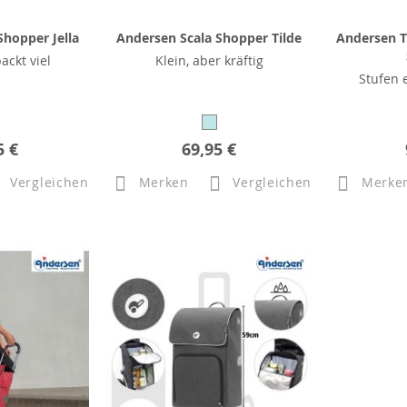
hopper Jella
Andersen Scala Shopper Tilde
Andersen T
packt viel
Klein, aber kräftig
Stufen 
5 €
69,95 €
Vergleichen
Merken
Vergleichen
Merke