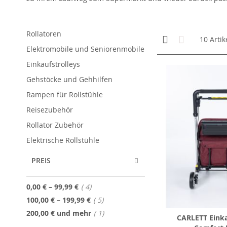
Rollatoren
Anzeigen
Kachelansicht
Liste
10
Artik
als
Elektromobile und Seniorenmobile
Einkaufstrolleys
Gehstöcke und Gehhilfen
Rampen für Rollstühle
Reisezubehör
Rollator Zubehör
Elektrische Rollstühle
PREIS
Artikel
0,00 €
–
99,99 €
4
Artikel
100,00 €
–
199,99 €
5
Artikel
200,00 €
und mehr
1
CARLETT Einka