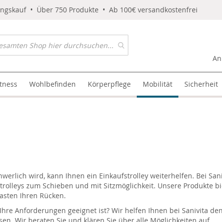
ungskauf • Über 750 Produkte • Ab 100€ versandkostenfrei
An
itness
Wohlbefinden
Körperpflege
Mobilität
Sicherheit
rlich wird, kann Ihnen ein Einkaufstrolley weiterhelfen. Bei Sani
fstrolleys zum Schieben und mit Sitzmöglichkeit. Unsere Produkte b
lasten Ihren Rücken.
d Ihre Anforderungen geeignet ist? Wir helfen Ihnen bei Sanivita de
. Wir beraten Sie und klären Sie über alle Möglichkeiten auf.