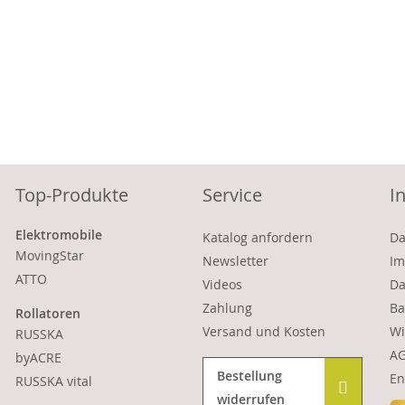
Top-Produkte
Service
I
Elektromobile
Katalog anfordern
Da
MovingStar
Newsletter
Im
ATTO
Videos
Da
Zahlung
Ba
Rollatoren
Versand und Kosten
Wi
RUSSKA
A
byACRE
Bestellung
En
RUSSKA vital
widerrufen