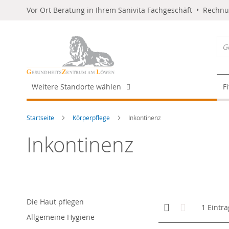
Vor Ort Beratung in Ihrem Sanivita Fachgeschäft • Rechn
Weitere Standorte wählen
F
Startseite
Körperpflege
Inkontinenz
Inkontinenz
Die Haut pflegen
Anzeigen
Kachelansicht
Liste
1
Eintra
als
Allgemeine Hygiene