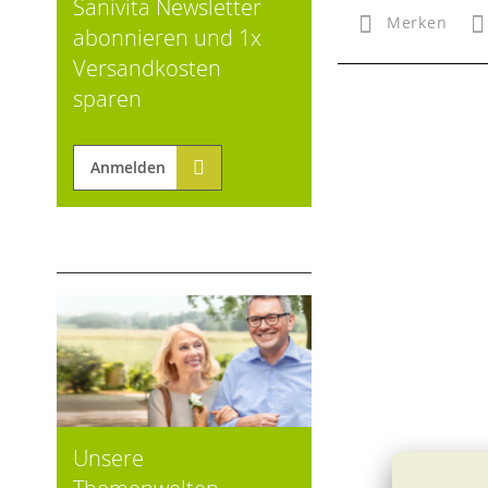
Sanivita Newsletter
Merken
abonnieren und 1x
Versandkosten
sparen
Anmelden
Unsere