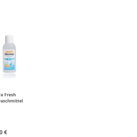
ra Fresh
waschmittel
0 €