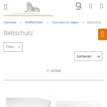
Merkliste
War
Startseite
Wohlbefinden
Ausruhen im Liegen
Bettschutz
Bettschutz
Ho
Filter
11
Artikel