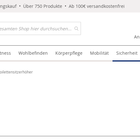
ungskauf • Über 750 Produkte • Ab 100€ versandkostenfrei
An
itness
Wohlbefinden
Körperpflege
Mobilität
Sicherheit
oilettensitzerhöher
l