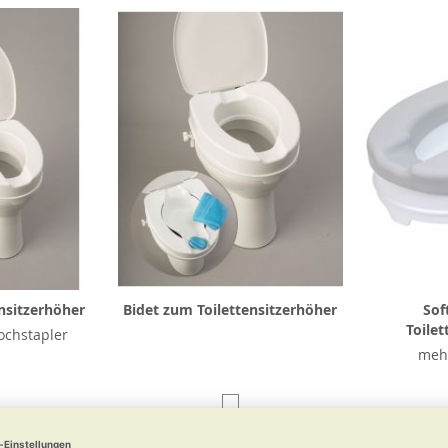
nsitzerhöher
Bidet zum Toilettensitzerhöher
Sof
Toilet
ochstapler
mehr
00 €
12,90 €