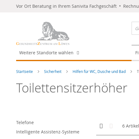
Vor Ort Beratung in Ihrem Sanivita Fachgeschäft • Rechn
Weitere Standorte wählen
F
Startseite
Sicherheit
Hilfen für WC, Dusche und Bad
T
Toilettensitzerhöher
Telefone
Anzeigen
Kachelansicht
Liste
6
Artike
als
Intelligente Assistenz-Systeme