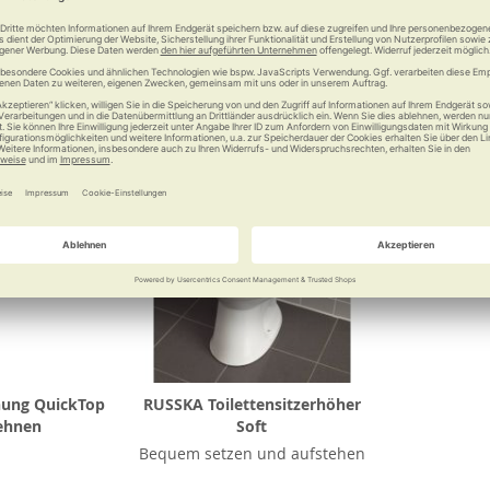
Vergleichen
Merken
Vergleichen
Merke
hung QuickTop
RUSSKA Toilettensitzerhöher
ehnen
Soft
Bequem setzen und aufstehen