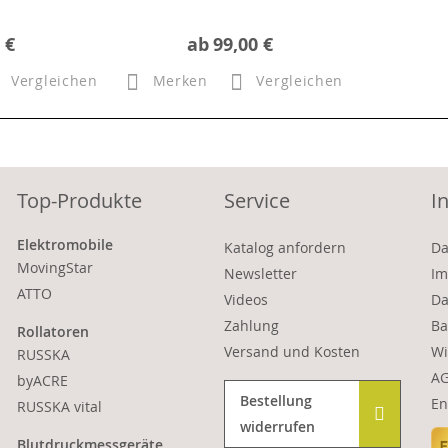
 €
ab
99,00 €
Vergleichen
Merken
Vergleichen
Top-Produkte
Service
I
Elektromobile
Katalog anfordern
Da
MovingStar
Newsletter
Im
ATTO
Videos
Da
Zahlung
Ba
Rollatoren
Versand und Kosten
Wi
RUSSKA
A
byACRE
Bestellung
En
RUSSKA vital
widerrufen
Blutdruckmessgeräte