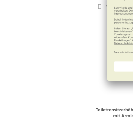
Merken
Toilettensitzerhö
mit Arml