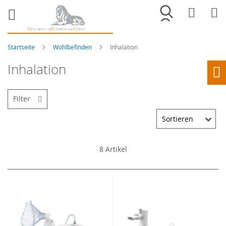
Merkliste
War
Startseite
Wohlbefinden
Inhalation
Inhalation
Ho
Filter
8
Artikel