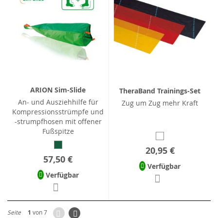
ARION Sim-Slide
TheraBand Trainings-Set
An- und Ausziehhilfe für
Zug um Zug mehr Kraft
Kompressionsstrümpfe und
-strumpfhosen mit offener
Fußspitze
20,95 €
57,50 €
Verfügbar
Verfügbar
Zurück
Seite
Weiter
Seite
1
von 7