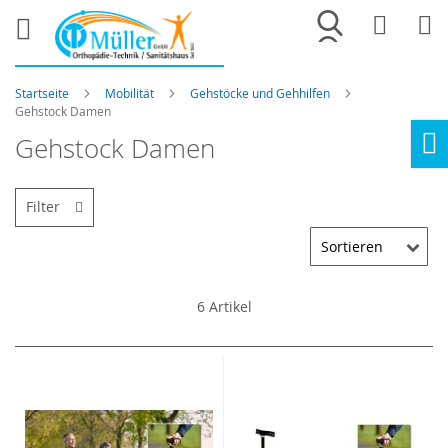
Merkliste
War
Startseite
Mobilität
Gehstöcke und Gehhilfen
Gehstock Damen
Gehstock Damen
Ho
Filter
6
Artikel