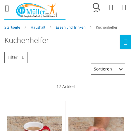
Merkliste
War
Startseite
Haushalt
Essen und Trinken
Küchenhelfer
Küchenhelfer
Ho
Filter
17
Artikel