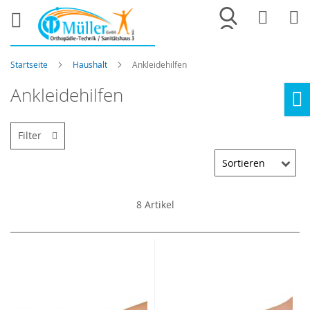
Merkliste
War
Startseite
Haushalt
Ankleidehilfen
Ankleidehilfen
Ho
Filter
8
Artikel