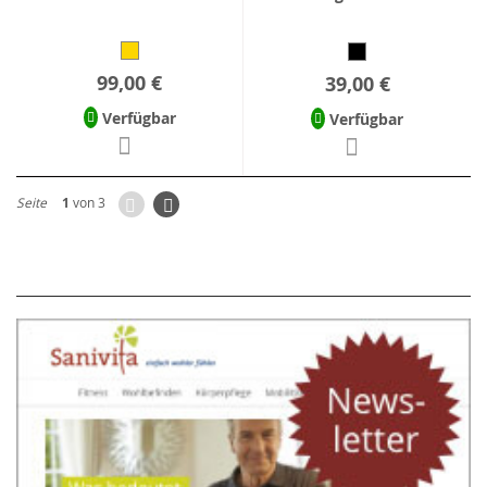
99,00 €
39,00 €
Verfügbar
Verfügbar
Zurück
Seite
Weiter
Seite
1
von 3