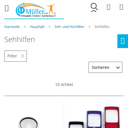
Merkliste
War
Startseite
Haushalt
Seh- und Hörhilfen
Sehhilfen
Sehhilfen
Ho
Filter
10
Artikel