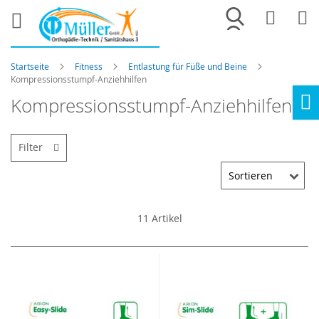
Merkliste
War
Startseite
Fitness
Entlastung für Füße und Beine
Kompressionsstumpf-Anziehhilfen
Kompressionsstumpf-Anziehhilfen
Ho
Filter
11
Artikel