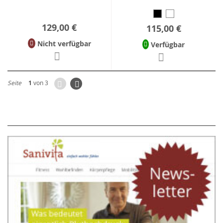
129,00 €
115,00 €
Nicht verfügbar
Verfügbar
Zurück
Seite
Weiter
Seite
1
von 3