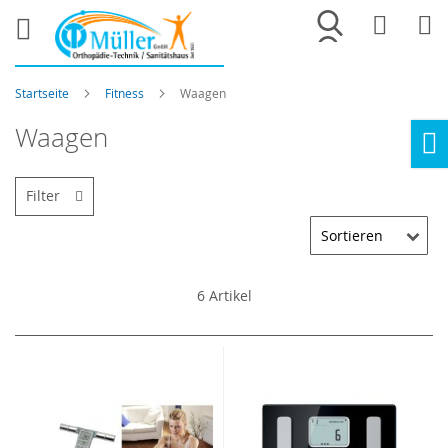
Merkliste
War
Startseite
Fitness
Waagen
Waagen
Ho
Filter
6
Artikel