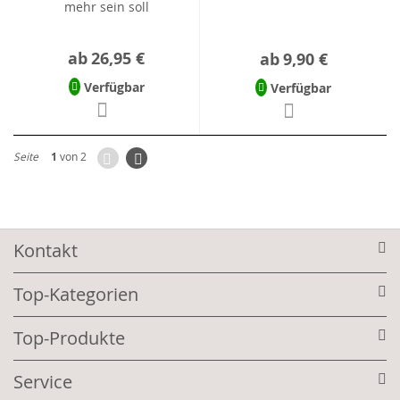
mehr sein soll
ab
26,95 €
ab
9,90 €
Verfügbar
Verfügbar
Zurück
Seite
Weiter
Seite
1
von 2
Kontakt
Top-Kategorien
Top-Produkte
Service