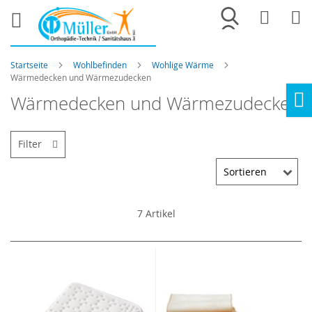
Merkliste
War
Startseite
Wohlbefinden
Wohlige Wärme
Wärmedecken und Wärmezudecken
Wärmedecken und Wärmezudecken
Ho
Filter
7
Artikel