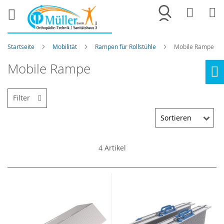
Merkliste
War
Startseite
Mobilität
Rampen für Rollstühle
Mobile Rampe
Mobile Rampe
Ho
Filter
4
Artikel