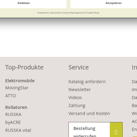
Vergleichen
Merken
Vergleichen
Top-Produkte
Service
I
Elektromobile
Katalog anfordern
Da
MovingStar
Newsletter
Im
ATTO
Videos
Da
Zahlung
Ba
Rollatoren
Versand und Kosten
Wi
RUSSKA
A
byACRE
Bestellung
En
RUSSKA vital
widerrufen