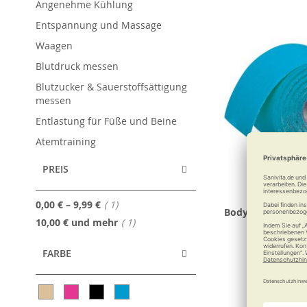
Angenehme Kühlung
Entspannung und Massage
Waagen
Blutdruck messen
Blutzucker & Sauerstoffsättigung
messen
Entlastung für Füße und Beine
Atemtraining
PREIS
Artikel
0,00 €
–
9,99 €
1
Body Concept Kin
Artikel
10,00 €
und mehr
1
D-Tape R
FARBE
9,99