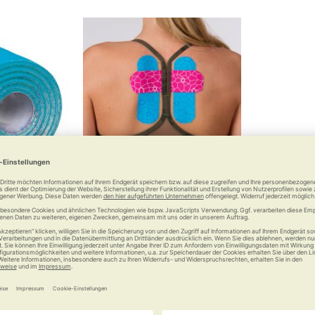
esiologisches
TheraBand Kinesiology Tape
olle
Rolle
 €
14,95 €