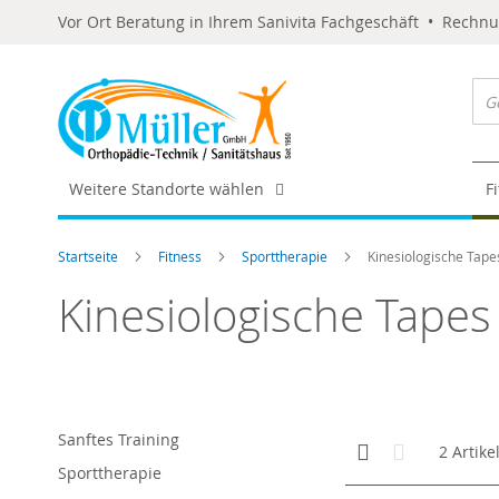
Vor Ort Beratung in Ihrem Sanivita Fachgeschäft • Rechn
Weitere Standorte wählen
F
Startseite
Fitness
Sporttherapie
Kinesiologische Tape
Kinesiologische Tapes
Sanftes Training
Anzeigen
Kachelansicht
Liste
2
Artike
als
Sporttherapie