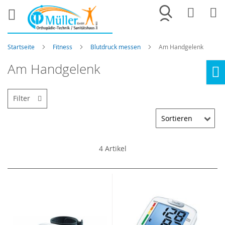
Merkliste
War
Startseite
Fitness
Blutdruck messen
Am Handgelenk
Am Handgelenk
Ho
Filter
4
Artikel