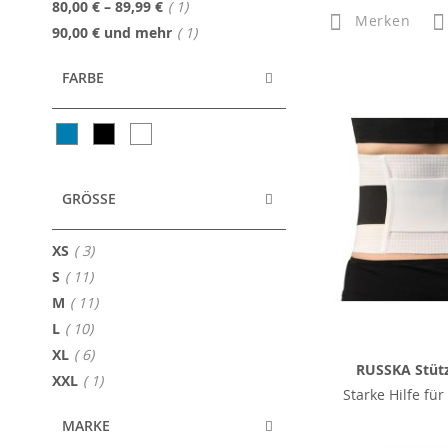
Artikel
80,00 €
–
89,99 €
1
Merken
Artikel
90,00 €
und mehr
1
FARBE
GRÖSSE
Artikel
XS
3
Artikel
S
11
Artikel
M
11
Artikel
L
10
Artikel
XL
6
RUSSKA Stüt
Artikel
XXL
1
Starke Hilfe fü
MARKE