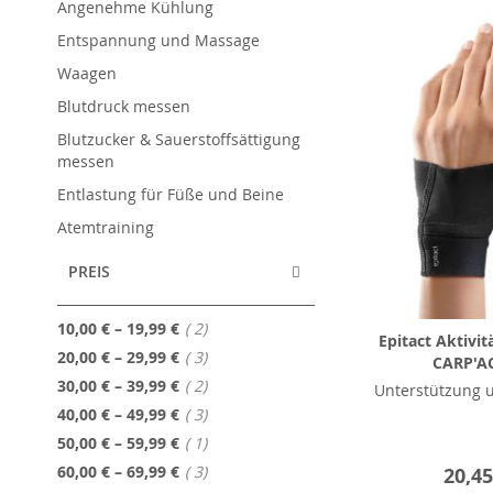
Angenehme Kühlung
Entspannung und Massage
Waagen
Blutdruck messen
Blutzucker & Sauerstoffsättigung
messen
Entlastung für Füße und Beine
Atemtraining
PREIS
Artikel
10,00 €
–
19,99 €
2
Epitact Aktivi
Artikel
20,00 €
–
29,99 €
3
CARP'A
Artikel
30,00 €
–
39,99 €
2
Unterstützung 
Artikel
40,00 €
–
49,99 €
3
Artikel
50,00 €
–
59,99 €
1
Artikel
60,00 €
–
69,99 €
3
20,45