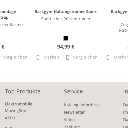
ebandage
Backgym Haltungstrainer Sport
Backgym
trap
Sportlicher Rückentrainer
ie entlasten
Zug
Rück
 €
94,99 €
Vergleichen
Merken
Vergleichen
Merke
Top-Produkte
Service
I
Elektromobile
Katalog anfordern
Da
MovingStar
Newsletter
Im
ATTO
Videos
Da
Zahlung
Ba