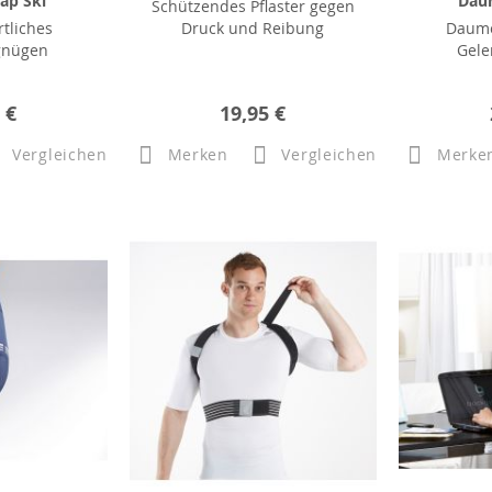
ap Ski
Dau
Schützendes Pflaster gegen
rtliches
Druck und Reibung
Daume
gnügen
Gele
 €
19,95 €
Vergleichen
Merken
Vergleichen
Merke