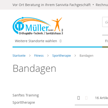
Vor Ort Beratung in Ihrem Sanivita Fachgeschäft • Rechn
Weitere Standorte wählen
F
Startseite
Fitness
Sporttherapie
Bandagen
Bandagen
Sanftes Training
Anzeigen
Kachelansicht
Liste
16
Artik
als
Sporttherapie