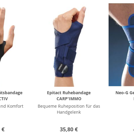
tätsbandage
Epitact Ruhebandage
Neo-G Ge
CTIV
CARP'IMMO
und Komfort
Bequeme Ruheposition für das
Handgelenk
 €
35,80 €