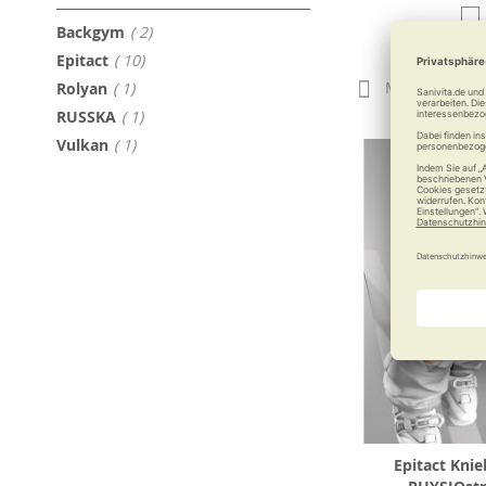
Artikel
Backgym
2
ab
27,
Artikel
Epitact
10
Merken
Artikel
Rolyan
1
Artikel
RUSSKA
1
Artikel
Vulkan
1
Epitact Kni