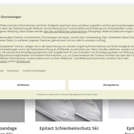
90 €
64,95 €
Vergleichen
Merken
Vergleichen
Merke
ebandage
Epitact Schienbeinschutz Ski
Epi