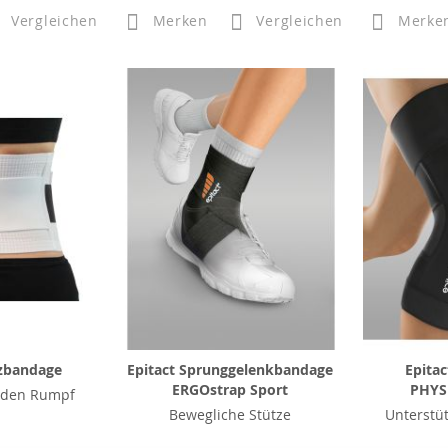
Vergleichen
Merken
Vergleichen
Merke
zbandage
Epitact Sprunggelenkbandage
Epita
ERGOstrap Sport
PHYS
r den Rumpf
Bewegliche Stütze
Unterstüt