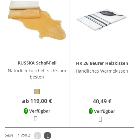
RUSSKA Schaf-Fell
HK 26 Beurer Heizkissen
Natürlich kuschelt sich’s am
Handliches Wärmekissen
besten
ab
119,00 €
40,49 €
Verfügbar
Verfügbar
Zurück
Seite
Weiter
Seite
1
von 2