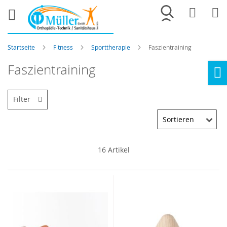
Merkliste
War
Startseite
Fitness
Sporttherapie
Faszientraining
Faszientraining
Ho
Filter
16
Artikel