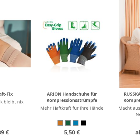
ft-Fix
ARION Handschuhe für
RUSSKA 
Kompressionsstrümpfe
Kompre
ck bleibt nix
Mehr Haftkraft für Ihre Hände
Macht aus
N
39 €
5,50 €
a