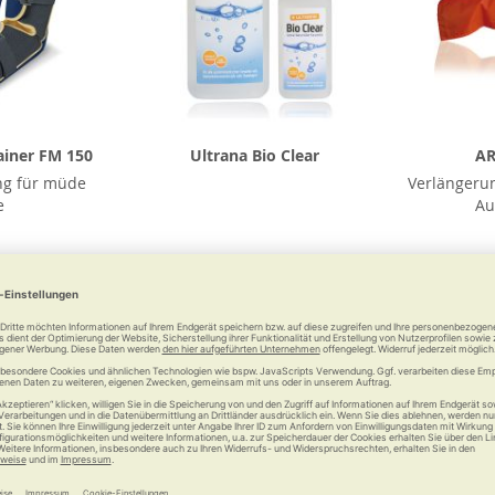
ainer FM 150
Ultrana Bio Clear
AR
ng für müde
Verlängerun
e
Au
9 €
ab
3,50 €
Vergleichen
Merken
Vergleichen
Merke