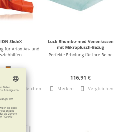
ION SlideX
Lück Rhombo-med Venenkissen
mit Mikroplüsch-Bezug
g für Arion An- und
sziehhilfen
Perfekte Erholung für Ihre Beine
31,50 €
116,91 €
n
Vergleichen
Merken
Vergleichen