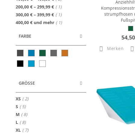
Anziehhil
Artikel
200,00 €
–
299,99 €
1
Kompressionsst
strumpfhosen m
Artikel
300,00 €
–
399,99 €
1
Fußspi
Artikel
400,00 €
und mehr
1
FARBE
54,50
Merken
GRÖSSE
Artikel
XS
2
Artikel
S
5
Artikel
M
8
Artikel
L
8
Artikel
XL
7