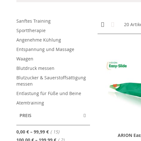
Sanftes Training
Anzeigen
Kachelansicht
Liste
20
Artik
als
Sporttherapie
Angenehme Kühlung
Entspannung und Massage
Waagen
Blutdruck messen
Blutzucker & Sauerstoffsättigung
messen
Entlastung für Füße und Beine
Atemtraining
PREIS
Artikel
0,00 €
–
99,99 €
15
ARION Easy
Artikel
100,00 €
–
199,99 €
2