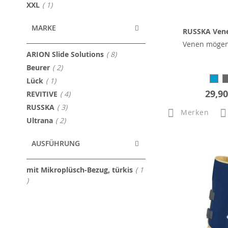
Artikel
XXL
1
MARKE
RUSSKA Vene
Venen möge
Artikel
ARION Slide Solutions
8
Artikel
Beurer
2
Artikel
Lück
1
29,90
Artikel
REVITIVE
4
Artikel
RUSSKA
3
Merken
Artikel
Ultrana
2
AUSFÜHRUNG
mit Mikroplüsch-Bezug, türkis
1
Artikel