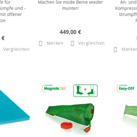
fe für
Machen Sie müde Beine wieder
An- und
rümpfe und -
munter!
Kompressi
it offener
strumpfh
tze
449,00 €
 €
Merken
Vergleichen
Vergleichen
Merke