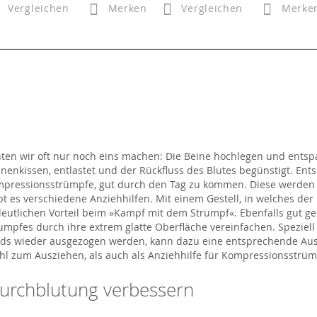
Vergleichen
Merken
Vergleichen
Merke
n wir oft nur noch eins machen: Die Beine hochlegen und entspan
nenkissen, entlastet und der Rückfluss des Blutes begünstigt. En
ompressionsstrümpfe, gut durch den Tag zu kommen. Diese werde
 es verschiedene Anziehhilfen. Mit einem Gestell, in welches de
deutlichen Vorteil beim »Kampf mit dem Strumpf«. Ebenfalls gut g
umpfes durch ihre extrem glatte Oberfläche vereinfachen. Speziel
ds wieder ausgezogen werden, kann dazu eine entsprechende Ausz
hl zum Ausziehen, als auch als Anziehhilfe für Kompressionsstrüm
Durchblutung verbessern