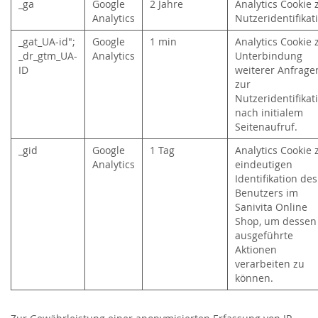
_ga
Google
2 Jahre
Analytics Cookie 
Analytics
Nutzeridentifika
_gat_UA-id";
Google
1 min
Analytics Cookie 
_dr_gtm_UA-
Analytics
Unterbindung
ID
weiterer Anfrage
zur
Nutzeridentifikat
nach initialem
Seitenaufruf.
_gid
Google
1 Tag
Analytics Cookie 
Analytics
eindeutigen
Identifikation des
Benutzers im
Sanivita Online
Shop, um dessen
ausgeführte
Aktionen
verarbeiten zu
können.