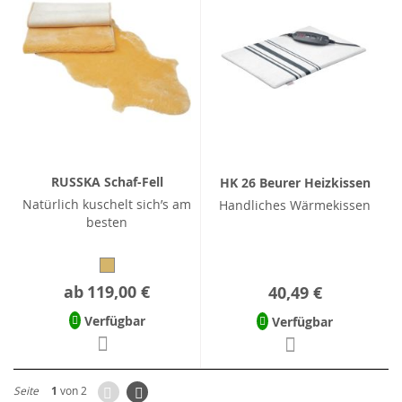
RUSSKA Schaf-Fell
HK 26 Beurer Heizkissen
Natürlich kuschelt sich’s am
Handliches Wärmekissen
besten
ab
119,00 €
40,49 €
Verfügbar
Verfügbar
Zurück
Seite
Weiter
Seite
1
von 2