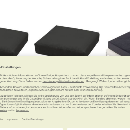
r Sitzerhöhung
Bezug zu Kissen zur
RUSSKA S
Sitzerhöhung
bler Höhe
Stabil und 
 €
29,90 €