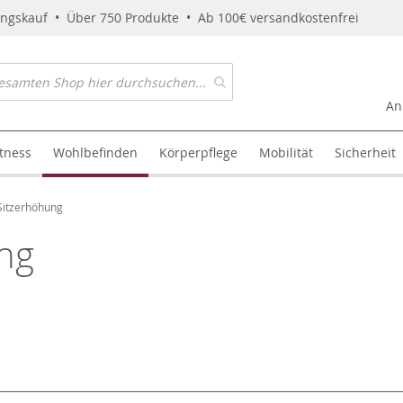
ungskauf • Über 750 Produkte • Ab 100€ versandkostenfrei
An
itness
Wohlbefinden
Körperpflege
Mobilität
Sicherheit
 Sitzerhöhung
ung
l