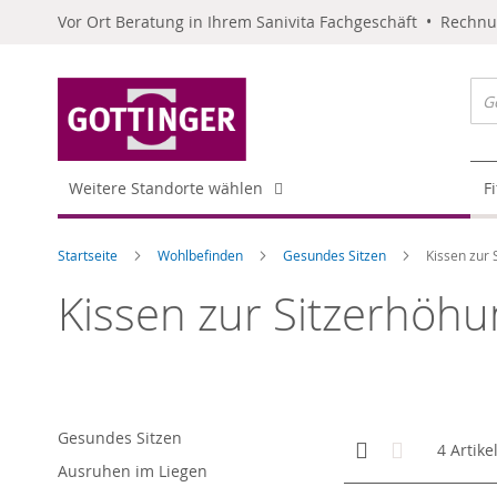
Vor Ort Beratung in Ihrem Sanivita Fachgeschäft • Rechn
Weitere Standorte wählen
F
Startseite
Wohlbefinden
Gesundes Sitzen
Kissen zur
Kissen zur Sitzerhöh
Gesundes Sitzen
Anzeigen
Kachelansicht
Liste
4
Artike
als
Ausruhen im Liegen