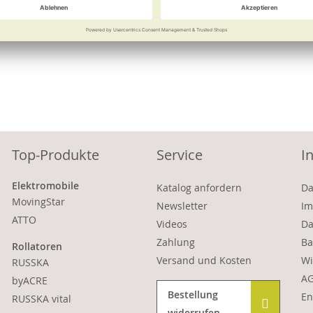
Vergleichen
Merken
Vergleichen
Merke
Top-Produkte
Service
I
Elektromobile
Katalog anfordern
Da
MovingStar
Newsletter
Im
ATTO
Videos
Da
Zahlung
Ba
Rollatoren
Versand und Kosten
Wi
RUSSKA
A
byACRE
Bestellung
En
RUSSKA vital
widerrufen