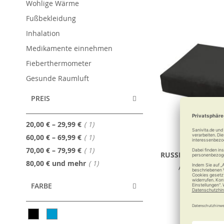
Wohlige Wärme
Fußbekleidung
Inhalation
Medikamente einnehmen
Fieberthermometer
Gesunde Raumluft
PREIS
Artikel
20,00 €
–
29,99 €
1
Artikel
60,00 €
–
69,99 €
1
Artikel
70,00 €
–
79,99 €
1
RUSSKA Kissen zu
Artikel
80,00 €
und mehr
1
Auf komforta
FARBE
69,90