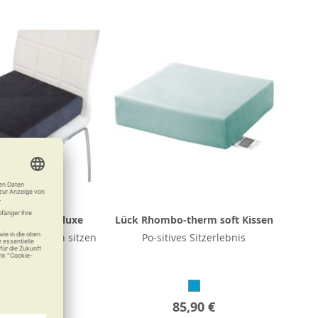
itzkissen Deluxe
Lück Rhombo-therm soft Kissen
zugleich weich sitzen
Po-sitives Sitzerlebnis
74,90 €
85,90 €