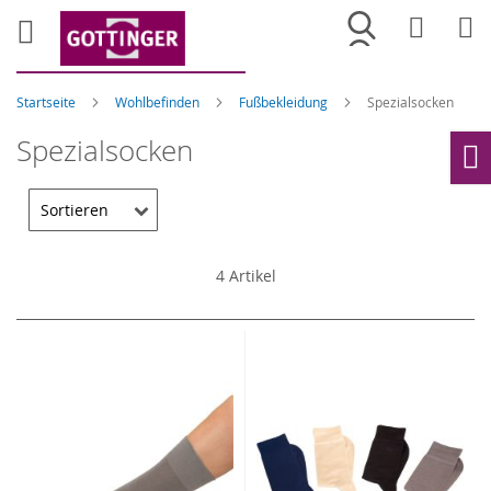
Merkliste
War
Startseite
Wohlbefinden
Fußbekleidung
Spezialsocken
Spezialsocken
Ho
4
Artikel