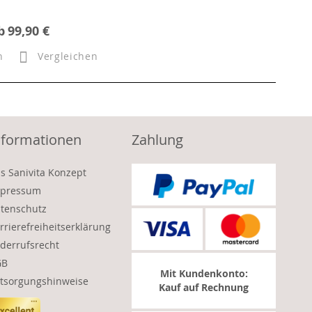
b
99,90 €
n
Vergleichen
nformationen
Zahlung
s Sanivita Konzept
pressum
tenschutz
rrierefreiheitserklärung
derrufsrecht
GB
Mit Kundenkonto:
tsorgungshinweise
Kauf auf Rechnung