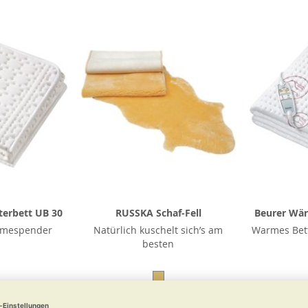
erbett UB 30
RUSSKA Schaf-Fell
Beurer Wä
rmespender
Natürlich kuschelt sich’s am
Warmes Bett
besten
 €
ab
119,00 €