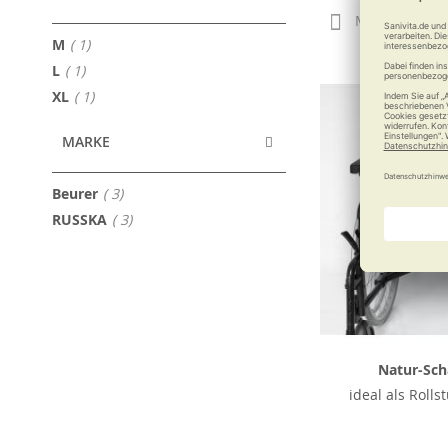
Merken
Artikel
M
1
Artikel
L
1
Artikel
XL
1
MARKE
Artikel
Beurer
3
Artikel
RUSSKA
3
Natur-Scha
ideal als Rolls