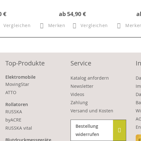
0 €
ab
54,90 €
a
Vergleichen
Merken
Vergleichen
Merke
Top-Produkte
Service
I
Elektromobile
Katalog anfordern
Da
MovingStar
Newsletter
Im
ATTO
Videos
Da
Zahlung
Ba
Rollatoren
Versand und Kosten
Wi
RUSSKA
A
byACRE
Bestellung
En
RUSSKA vital
widerrufen
Blutdruckmessgeräte