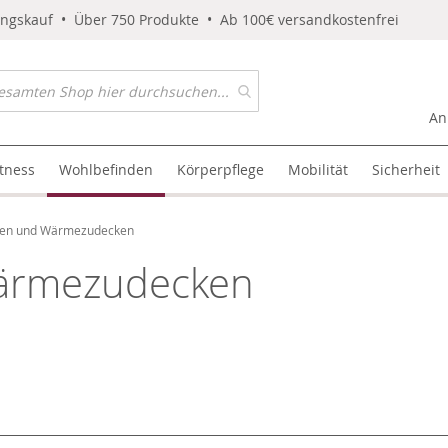
ungskauf • Über 750 Produkte • Ab 100€ versandkostenfrei
An
itness
Wohlbefinden
Körperpflege
Mobilität
Sicherheit
en und Wärmezudecken
ärmezudecken
l