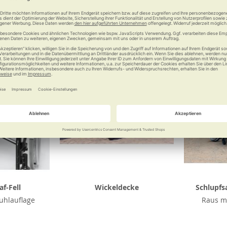
Vergleichen
Merken
Vergleichen
Merke
f-Fell
Wickeldecke
Schlupfs
tuhlauflage
Raus mi