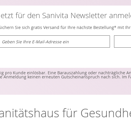
Jetzt für den Sanivita Newsletter anme
Sichern Sie sich gratis Versand für Ihre nächste Bestellung* mit I
M
e
d
e
n
S
e
ig pro Kunde einlösbar. Eine Barauszahlung oder nachträgliche Anr
s
 Anmeldung keinen erneuten Gutscheinanspruch nach sich. Im Fall
c
h
ü
r
u
n
-Sanitätshaus für Gesund
s
e
r
e
n