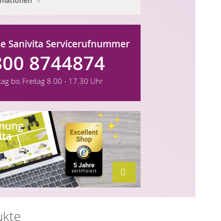
rmationen
e Sanivita Servicerufnummer
800 8744874
ag bis Freitag
8.00 - 17.30 Uhr
hnung
ita
ukte