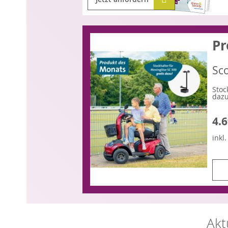
Pr
Sc
Stoc
dazu
4.6
inkl
Akt