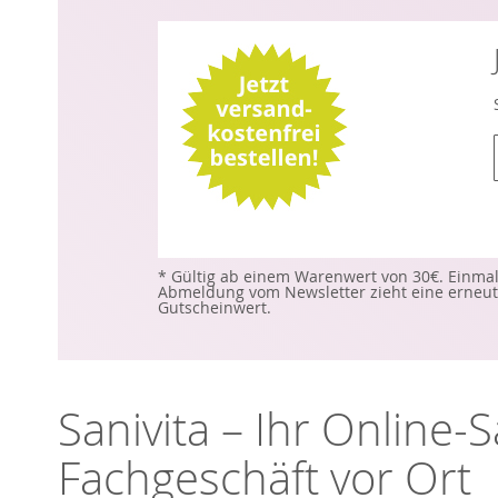
l
i
* Gültig ab einem Warenwert von 30€. Einmal
Abmeldung vom Newsletter zieht eine erneute
i
Gutscheinwert.
f
Sanivita – Ihr Online
Fachgeschäft vor Ort