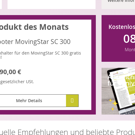
Weitere Info
odukt des Monats
Kostenlos
0
ooter MovingStar SC 300
Mont
khalter für den MovingStar SC 300 gratis
!
90,00 €
Auszeic
.
gesetzlicher
USt.
für Saniv
Mehr Details
uelle Empfehlungen und beliebte Prod