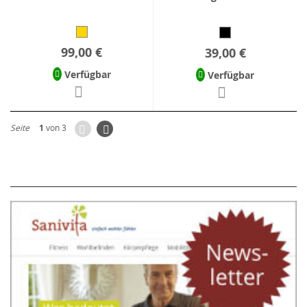
99,00 €
39,00 €
Verfügbar
Verfügbar
Zurück
Seite
Weiter
Seite
1
von 3