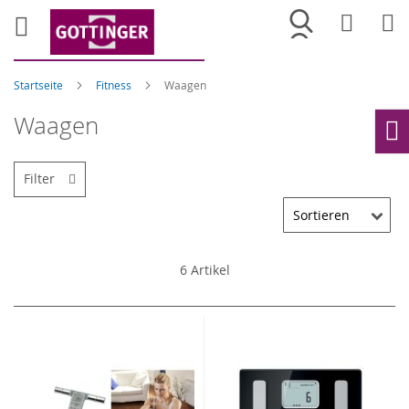
Merkliste
War
Startseite
Fitness
Waagen
Waagen
Ho
Filter
6
Artikel