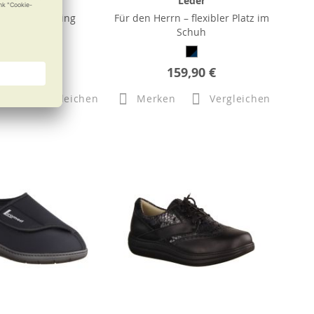
Leder
Leder
schuh mit Bling
Für den Herrn – flexibler Platz im
Schuh
b
150,00 €
159,90 €
n
Vergleichen
Merken
Vergleichen