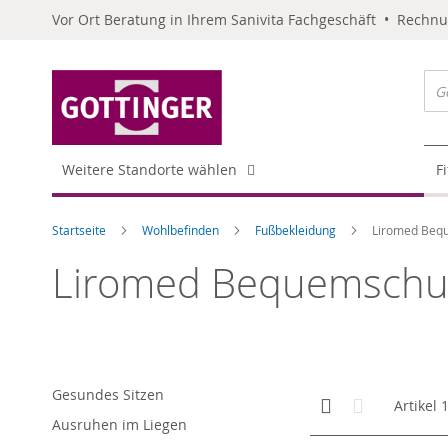
Vor Ort Beratung in Ihrem Sanivita Fachgeschäft • Rechn
Weitere Standorte wählen
F
Startseite
Wohlbefinden
Fußbekleidung
Liromed Beq
Liromed Bequemsch
Gesundes Sitzen
Anzeigen
Kachelansicht
Liste
Artikel
als
Ausruhen im Liegen