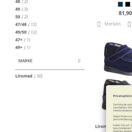
Artikel
48
2
Artikel
49
3
81,90
Artikel
50
2
Merken
Artikel
47/48
12
Artikel
49/50
12
Artikel
47+
1
Artikel
49+
1
MARKE
Artikel
Liromed
30
Liromed Weitenmo