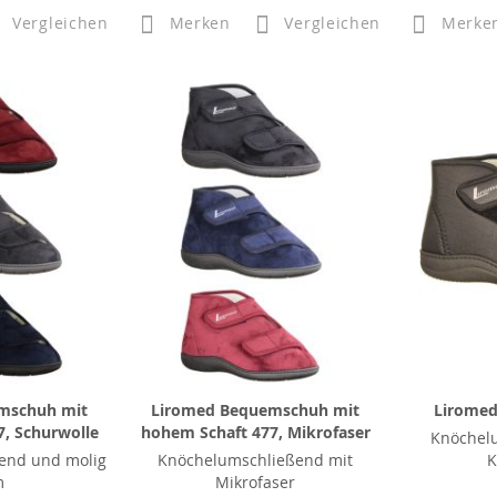
Vergleichen
Merken
Vergleichen
Merke
mschuh mit
Liromed Bequemschuh mit
Liromed
, Schurwolle
hohem Schaft 477, Mikrofaser
Knöchel
end und molig
Knöchelumschließend mit
K
m
Mikrofaser