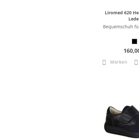
Liromed 620 He
Lede
Bequemschuh fü
160,0
Merken