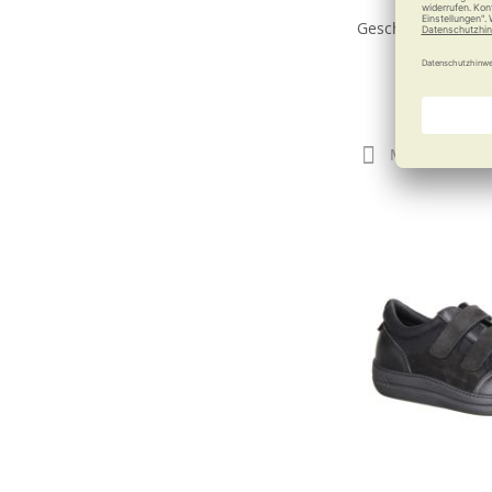
Silberauss
Geschlossener Ve
XXL
110,9
Merken