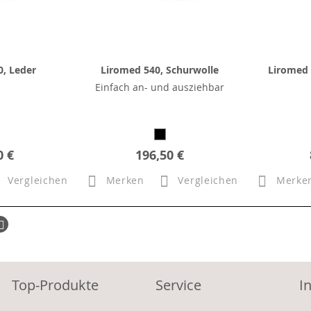
, Leder
Liromed 540, Schurwolle
Liromed 
Einfach an- und ausziehbar
0 €
196,50 €
Vergleichen
Merken
Vergleichen
Merke
ück
Seite
Weiter
Top-Produkte
Service
I