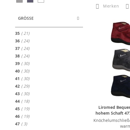
Merken
GRÖSSE
Artikel
35
21
Artikel
36
24
Artikel
37
24
Artikel
38
24
Artikel
39
30
Artikel
40
30
Artikel
41
30
Artikel
42
29
Artikel
43
30
Artikel
44
18
Liromed Beque
Artikel
45
19
hohem Schaft 477
Artikel
46
19
Knöchelumschließ
Artikel
47
3
war