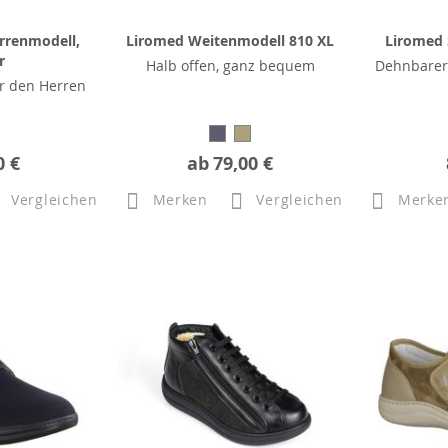
rrenmodell,
Liromed Weitenmodell 810 XL
Liromed 
r
Halb offen, ganz bequem
Dehnbarer
r den Herren
0 €
ab
79,00 €
Vergleichen
Merken
Vergleichen
Merke