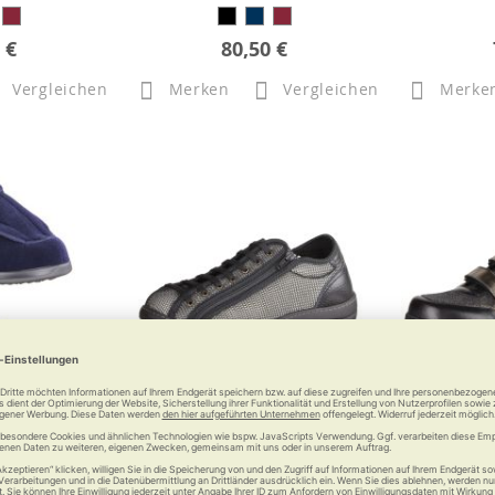
 €
80,50 €
Vergleichen
Merken
Vergleichen
Merke
dell 478 XXL,
Liromed 500 Damenmodell,
Liromed 