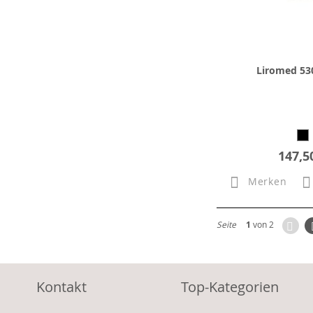
Liromed 530
147,5
Merken
Zur
Seite
1
von 2
Kontakt
Top-Kategorien