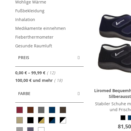
Wohlige Wärme
Fußbekleidung
Inhalation
Medikamente einnehmen
Fieberthermometer
Gesunde Raumluft
PREIS
Artikel
0,00 €
–
99,99 €
12
Artikel
100,00 €
und mehr
18
Liromed Bequemh
FARBE
Silberauss
Stabiler Schuhe mi
und Frisch
81,50