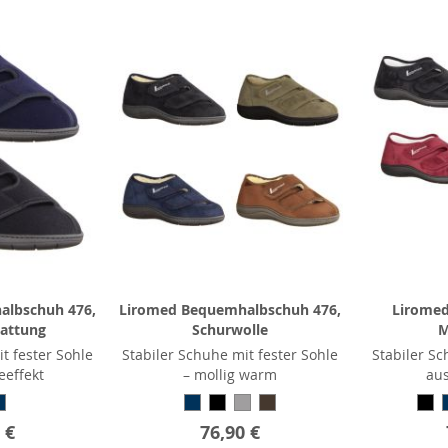
albschuh 476,
Liromed Bequemhalbschuh 476,
Liromed
tattung
Schurwolle
M
t fester Sohle
Stabiler Schuhe mit fester Sohle
Stabiler Sc
eeffekt
– mollig warm
aus
 €
76,90 €