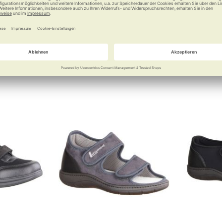
tattung
Leder
rbandschuh in
Für die Dame flexibler Platz im
Bequem
Schuh
0 €
ab
150,00 €
a
Vergleichen
Merken
Vergleichen
Merke