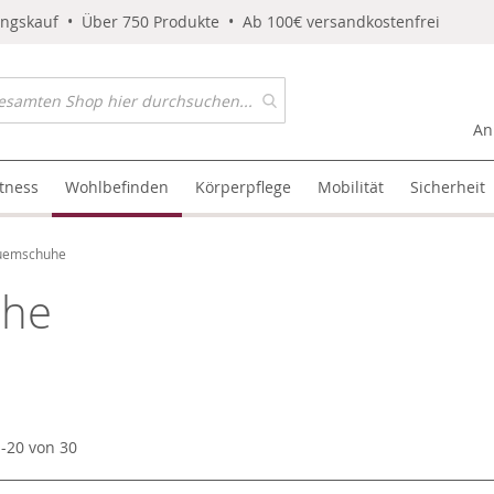
ungskauf • Über 750 Produkte • Ab 100€ versandkostenfrei
An
itness
Wohlbefinden
Körperpflege
Mobilität
Sicherheit
uemschuhe
uhe
1
-
20
von
30