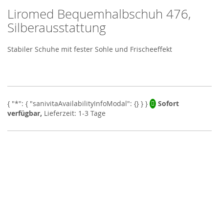
Liromed Bequemhalbschuh 476,
Skip
to
Silberausstattung
the
beginning
Stabiler Schuhe mit fester Sohle und Frischeeffekt
of
the
images
gallery
Sofort
verfügbar,
Lieferzeit: 1-3 Tage