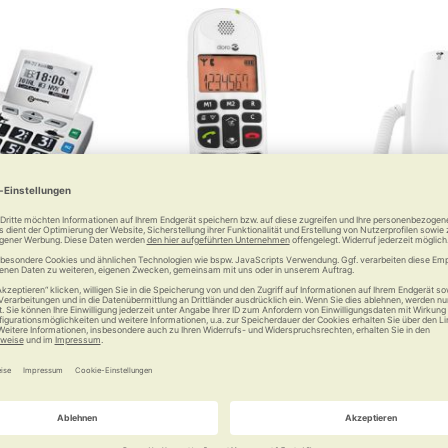
n Easywave
Doro Schnurlostelefon
Doro Gr
PhoneEasy 100w
Pho
efon mit
tsplus
Zu Hause mobil ohne Kabelsalat
Einfach zu 
mit g
0 €
45,00 €