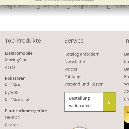
Vergleichen
Merken
Vergleichen
Merke
Top-Produkte
Service
I
Elektromobile
Katalog anfordern
Da
MovingStar
Newsletter
Im
ATTO
Videos
Da
Zahlung
Ba
Rollatoren
Versand und Kosten
Wi
RUSSKA
A
byACRE
Bestellung
En
RUSSKA vital
widerrufen
Blutdruckmessgeräte
OMRON
Beurer