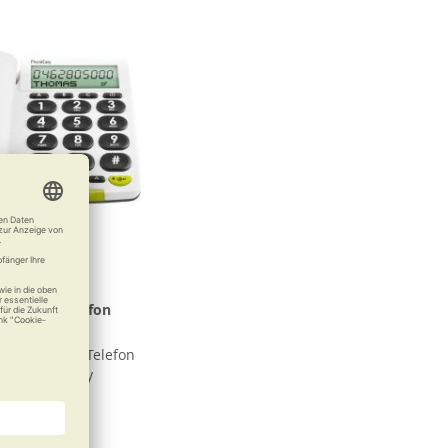
oßtastentelefon
neEasy 312cs
bedienendes Telefon
roßem Display
45,00 €