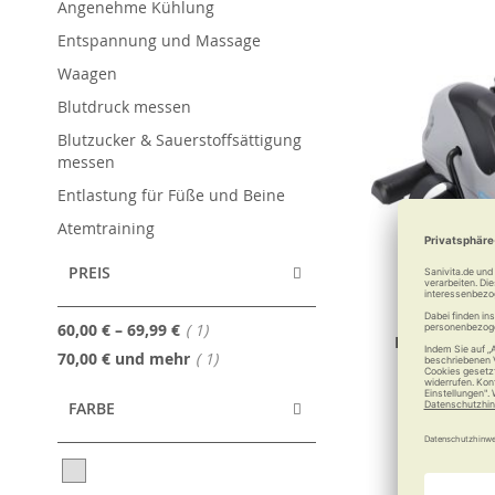
Angenehme Kühlung
Entspannung und Massage
Waagen
Blutdruck messen
Blutzucker & Sauerstoffsättigung
messen
Entlastung für Füße und Beine
Atemtraining
PREIS
Artikel
60,00 €
–
69,99 €
1
RUSSKA Mini
Artikel
70,00 €
und mehr
1
Zu Hause fit
FARBE
79,90