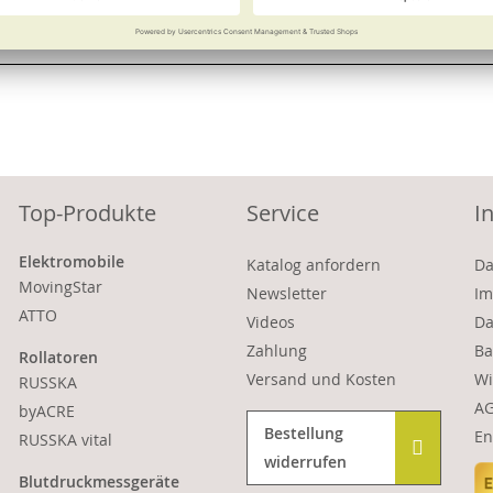
Vergleichen
Merken
Vergleichen
Top-Produkte
Service
I
Elektromobile
Katalog anfordern
Da
MovingStar
Newsletter
Im
ATTO
Videos
Da
Zahlung
Ba
Rollatoren
Versand und Kosten
Wi
RUSSKA
A
byACRE
Bestellung
En
RUSSKA vital
widerrufen
Blutdruckmessgeräte