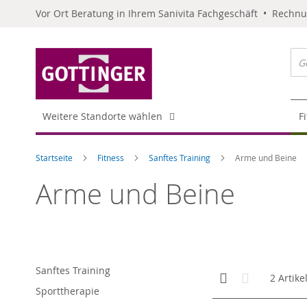
Vor Ort Beratung in Ihrem Sanivita Fachgeschäft • Rechn
Weitere Standorte wählen
F
Startseite
Fitness
Sanftes Training
Arme und Beine
Arme und Beine
Sanftes Training
Anzeigen
Kachelansicht
Liste
2
Artike
als
Sporttherapie