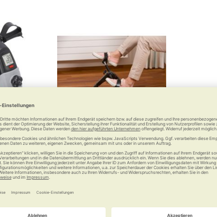
-Trimmer
RUSSKA Mobilitätstrainer
 bleiben
Kompakter Kurbel-Knirps
 €
69,90 €