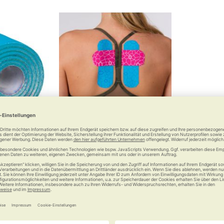
esiologisches
TheraBand Kinesiology Tape
olle
Rolle
 €
14,95 €