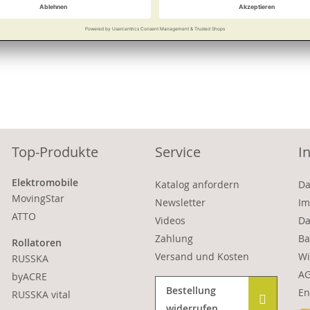
Vergleichen
Merken
Vergleichen
Top-Produkte
Service
I
Elektromobile
Katalog anfordern
Da
MovingStar
Newsletter
Im
ATTO
Videos
Da
Zahlung
Ba
Rollatoren
Versand und Kosten
Wi
RUSSKA
A
byACRE
Bestellung
En
RUSSKA vital
widerrufen