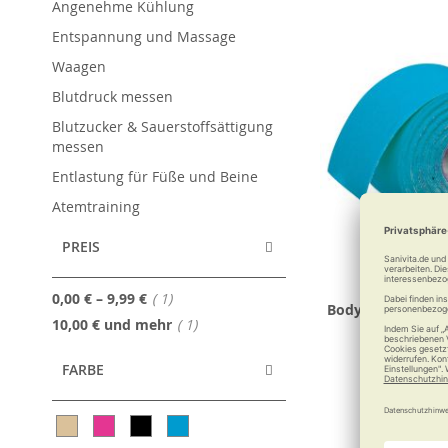
Angenehme Kühlung
Entspannung und Massage
Waagen
Blutdruck messen
Blutzucker & Sauerstoffsättigung
messen
Entlastung für Füße und Beine
Atemtraining
PREIS
Artikel
0,00 €
–
9,99 €
1
Body Concept Kin
Artikel
10,00 €
und mehr
1
D-Tape R
FARBE
9,99