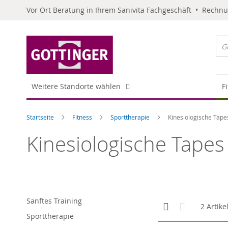
Vor Ort Beratung in Ihrem Sanivita Fachgeschäft • Rechn
Weitere Standorte wählen
F
Startseite
Fitness
Sporttherapie
Kinesiologische Tape
Kinesiologische Tapes
Sanftes Training
Anzeigen
Kachelansicht
Liste
2
Artike
als
Sporttherapie