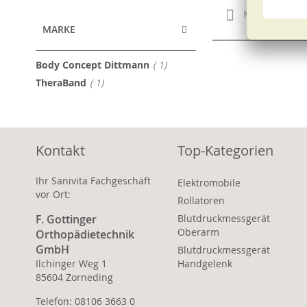
Merken
MARKE
Artikel
Body Concept Dittmann
1
Artikel
TheraBand
1
Kontakt
Top-Kategorien
Ihr Sanivita Fachgeschäft
Elektromobile
vor Ort:
Rollatoren
F. Gottinger
Blutdruckmessgerät
Oberarm
Orthopädietechnik
GmbH
Blutdruckmessgerät
Ilchinger Weg 1
Handgelenk
85604 Zorneding
Telefon: 08106 3663 0