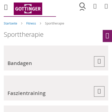
Merkliste
War
Startseite
Fitness
Sporttherapie
Sporttherapie
Ho
Bandagen
Faszientraining