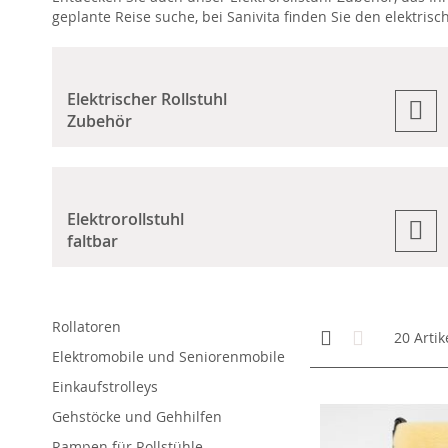
geplante Reise suche, bei Sanivita finden Sie den elektrisc
Elektrischer Rollstuhl
Zubehör
Elektrorollstuhl
faltbar
Rollatoren
Anzeigen
Kachelansicht
Liste
20
Artik
als
Elektromobile und Seniorenmobile
Einkaufstrolleys
Gehstöcke und Gehhilfen
Rampen für Rollstühle