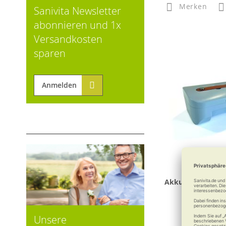
Merken
Sanivita Newsletter
abonnieren und 1x
Versandkosten
sparen
Anmelden
Akku 10 Ah, Flug
MovingSta
Unsere