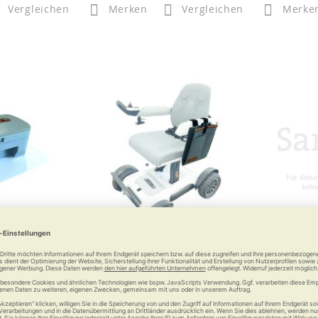
Vergleichen
Merken
Vergleichen
Merke
 geeignet zum
Gepäcktasche passend an die
Stockhalte
r 3000
Armlehne zum MovingStar 3000
1