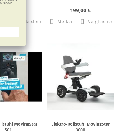
14,95 €
199,00 €
n
Vergleichen
Merken
Vergleichen
llstuhl MovingStar
Elektro-Rollstuhl MovingStar
501
3000