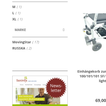
Artikel
M
1
Artikel
L
1
Artikel
XL
1
MARKE
Artikel
MovingStar
17
Artikel
RUSSKA
2
Einhängekorb zu
100/101/101 SF/ 
ligh
69,00