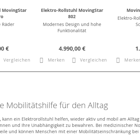
l MovingStar
Elektro-Rollstuhl MovingStar
Movin
ro
802
Elektro-Rol
e Räder
Modernes Design und hohe
S
Funktionalität
00 €
4.990,00 €
1
Vergleichen
Merken
Vergleichen
Merke
e Mobilitätshilfe für den Alltag
ann ein Elektrorollstuhl helfen, wieder aktiv und mobil am Alltag 
önnen und Ihre Unabhängigkeit zu bewahren. Bei medizinischer No
orteile und können Menschen mit einer Mobilitätseinschränkung bei 