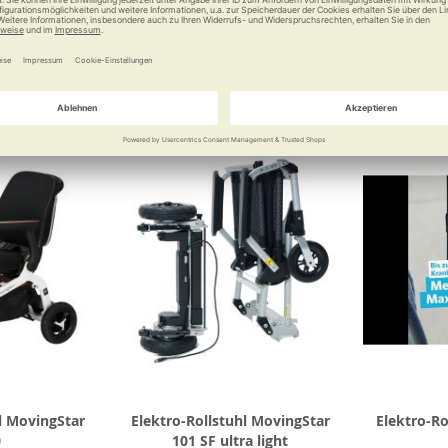
0 €
38,00 €
Vergleichen
Merken
Vergleichen
Merke
l MovingStar
Elektro-Rollstuhl MovingStar
Elektro-Ro
0
101 SF ultra light