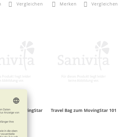
n
Vergleichen
Merken
Vergleichen
rung zum MovingStar
Travel Bag zum MovingStar 101
02/401/501