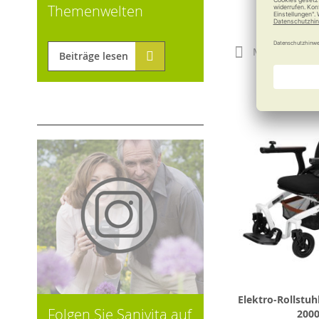
Themenwelten
490,0
Merken
Beiträge lesen
Elektro-Rollstuh
Folgen Sie Sanivita auf
200