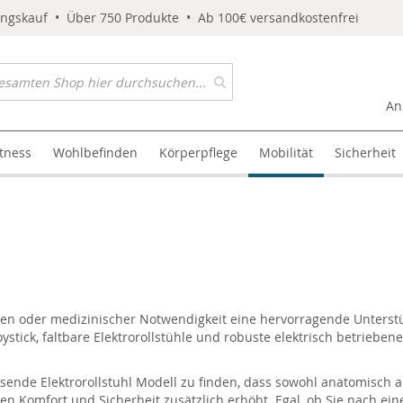
ungskauf • Über 750 Produkte • Ab 100€ versandkostenfrei
An
itness
Wohlbefinden
Körperpflege
Mobilität
Sicherheit
ngen oder medizinischer Notwendigkeit eine hervorragende Unterst
oystick, faltbare Elektrorollstühle und robuste elektrisch betrieben
ssende Elektrorollstuhl Modell zu finden, dass sowohl anatomisch al
en Komfort und Sicherheit zusätzlich erhöht. Egal, ob Sie nach ein