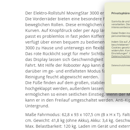
of
the
Der Elektro-Rollstuhl MovingStar 3000 ermöglicht eine
images
Die Vorderräder bieten eine besondere Funktion: Jed
gallery
beweglichen Rollen. Diese ermöglichen das Drehen au
Kurven. Auf Knopfdruck oder per App lässt sich die
passt es problemlos in fast jeden Kofferraum. Die wa
verfügt über einen bequem zu bedienenden Joystick m
3000 zu Hause und unterwegs ein flexibler Begleiter.
Das rote Rücklicht sorgt für mehr Sichtbarkeit und 
das Display lassen sich Geschwindigkeit und Ladesta
Fahrt. Mit Hilfe der Robooter App kann der MovingSta
darüber im ge- und entfalteten Modus fahrbar. Das g
Reinigung feucht abgewischt werden.
Die Füße finden auf dem großen, stabilen Fußbrett Pl
hochgeklappt werden, außerdem lassen sich beide A
ermöglichen so einen seitlichen Einstieg. Wenn der 
kann er in den Freilauf umgeschaltet werden. Anti-K
Untergrund.
Maße Fahrmodus: 62,8 x 93 x 107,5 cm (B x H x T). Faltm
cm. Gewicht: 41,8 kg (ohne Akku), Akku: 3,4 kg. Gesch
Max. Belastbarkeit: 120 kg. Laden im Gerät und exter