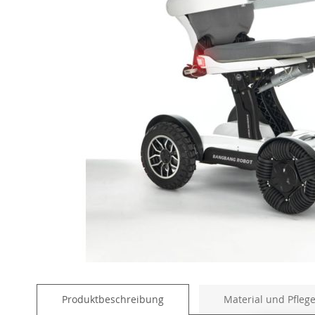
Skip
to
Produktbeschreibung
Material und Pfleg
the
beginning