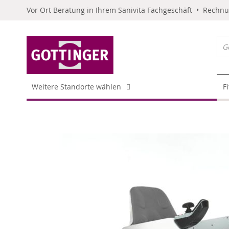
Vor Ort Beratung in Ihrem Sanivita Fachgeschäft • Rechn
Weitere Standorte wählen
F
Skip
to
the
end
of
the
images
gallery