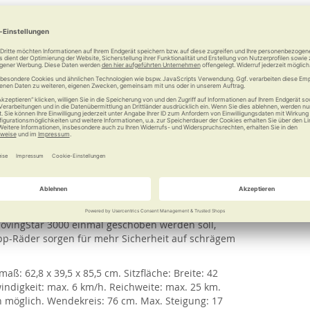
 komfortable Mobilität und ist erstaunlich wendig.
es Vorderrad besteht in sich aus mehreren einzeln
f der Stelle und erleichtern das Fahren um enge
ses Modell kompakt zusammen falten. Dadurch
hlweise rechts oder links montierbare Steuerung
it großer Handauflage. So ist der MovingStar
kann wahlweise an- und ausgeschaltet werden. Über
nd anzeigen. Ein Tempomat sorgt für entspannte
r gefaltet und entfaltet werden. Außerdem ist er
epolsterte Sitzkissen ist abnehmbar und kann zur
atz. Zum Ein- und Ausstieg kann das Fußbrett
rmlehnen komplett nach hinten klappen und
MovingStar 3000 einmal geschoben werden soll,
ipp-Räder sorgen für mehr Sicherheit auf schrägem
aß: 62,8 x 39,5 x 85,5 cm. Sitzfläche: Breite: 42
windigkeit: max. 6 km/h. Reichweite: max. 25 km.
n möglich. Wendekreis: 76 cm. Max. Steigung: 17