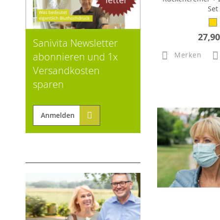
Set
27,90
Sanivita Newsletter
abonnieren und 1x
Merken
Versandkosten
sparen
Anmelden