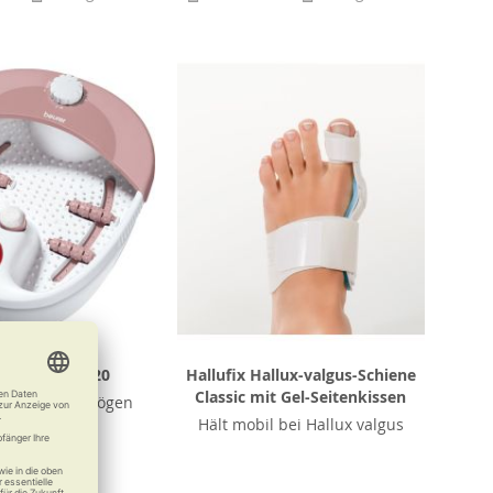
r Fußbad FB 20
Hallufix Hallux-valgus-Schiene
Classic mit Gel-Seitenkissen
s Ihre Füße mögen
Hält mobil bei Hallux valgus