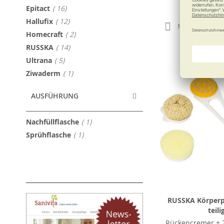
79,90
Artikel
Epitact
16
Artikel
Hallufix
12
Merken
Artikel
Homecraft
2
Artikel
RUSSKA
14
Artikel
Ultrana
5
Artikel
Ziwaderm
1
AUSFÜHRUNG
Artikel
Nachfüllflasche
1
Artikel
Sprühflasche
1
RUSSKA Körperpf
teili
Rückencremer + 2