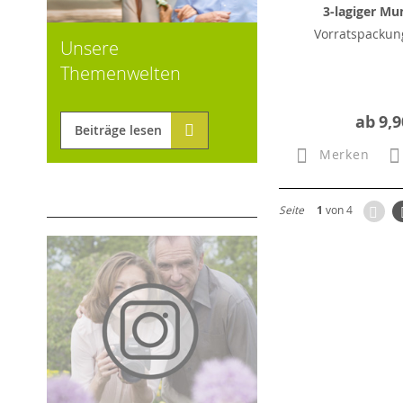
3-lagiger Mu
Vorratspackung
Unsere
Themenwelten
ab
9,9
Beiträge lesen
Merken
Zur
Seite
1
von 4