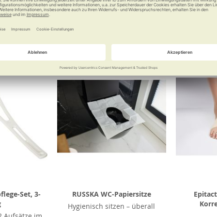
 €
18,90 €
Vergleichen
Merken
Vergleichen
Merke
lege-Set, 3-
RUSSKA WC-Papiersitze
Epitac
g
Korr
Hygienisch sitzen – überall
 Aufsätze im