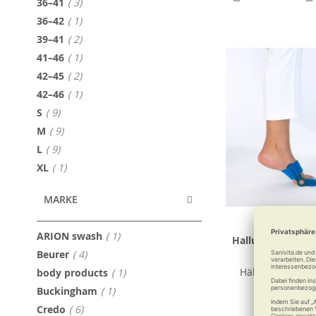
Artikel
36–41
3
Artikel
36–42
1
Artikel
39–41
2
Artikel
41–46
1
Artikel
42–45
2
Artikel
42–46
1
Artikel
S
9
Artikel
M
9
Artikel
L
9
Artikel
XL
1
MARKE
Artikel
ARION swash
1
Hallufix Hallux-v
Artikel
Beurer
4
Slim Comfo
Artikel
Hält mobil bei H
body products
1
Artikel
Buckingham
1
Artikel
Credo
6