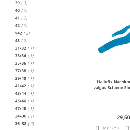
Artikel
39
3
Artikel
40
2
Artikel
41
2
Artikel
42
2
Artikel
>42
2
Artikel
43
2
Artikel
31/32
1
Artikel
33/34
1
Artikel
35/36
1
Artikel
37/38
1
Artikel
39/40
1
Hallufix Nachkau
Artikel
41/42
1
valgus-Schiene Sl
Artikel
43/44
1
Artikel
45/46
1
Artikel
47/48
1
Artikel
34–36
1
29,50
Artikel
36–38
2
Merken