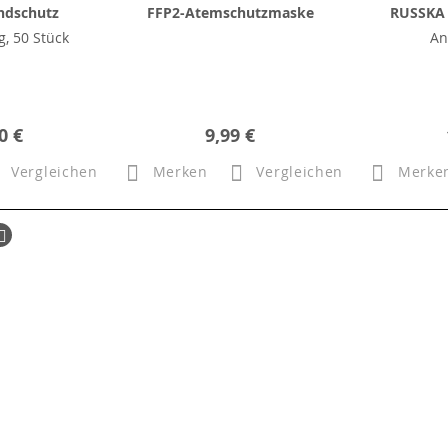
ndschutz
FFP2-Atemschutzmaske
RUSSKA 
, 50 Stück
An
0 €
9,99 €
Vergleichen
Merken
Vergleichen
Merke
ück
Seite
Weiter