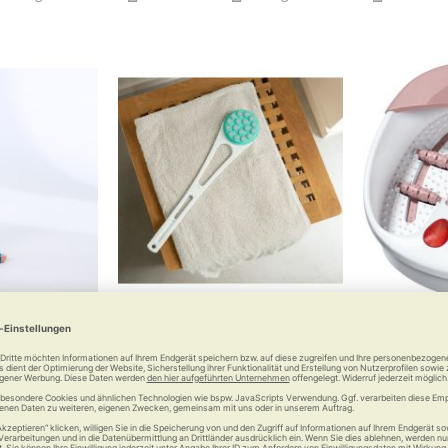
algus-Schiene
RUSSKA Rückencremer
Beure
rt 2.0
Wohltat für die Haut
Kann, wa
allux valgus