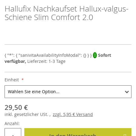
Hallufix Nachkaufset Hallux-valgus-
Skip
to
Schiene Slim Comfort 2.0
the
beginning
of
the
images
gallery
Sofort
verfügbar,
Lieferzeit: 1-3 Tage
Einheit
29,50 €
inkl.
gesetzlicher
USt. ,
zzgl.
5,95 €
Versand
Anzahl: