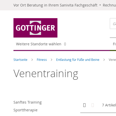
Vor Ort Beratung in Ihrem Sanivita Fachgeschäft • Rechn
Weitere Standorte wählen
F
Startseite
Fitness
Entlastung für Füße und Beine
Vene
Venentraining
Sanftes Training
Anzeigen
Kachelansicht
Liste
7
Artike
als
Sporttherapie