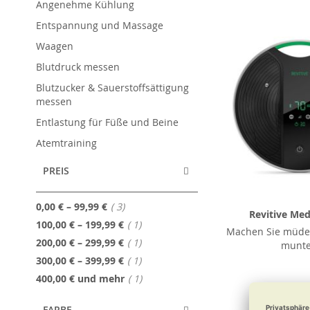
Angenehme Kühlung
Entspannung und Massage
Waagen
Blutdruck messen
Blutzucker & Sauerstoffsättigung
messen
Entlastung für Füße und Beine
Atemtraining
PREIS
Artikel
0,00 €
–
99,99 €
3
Revitive Med
Artikel
100,00 €
–
199,99 €
1
Machen Sie müde
Artikel
200,00 €
–
299,99 €
1
munte
Artikel
300,00 €
–
399,99 €
1
Artikel
400,00 €
und mehr
1
449,0
FARBE