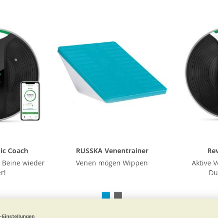
ic Coach
RUSSKA Venentrainer
Rev
 Beine wieder
Venen mögen Wippen
Aktive 
r!
Du
0 €
29,90 €