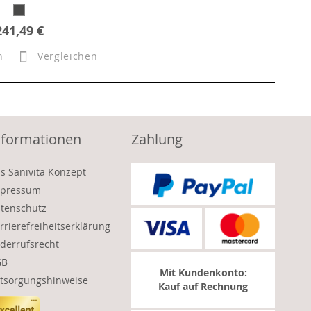
241,49 €
n
Vergleichen
nformationen
Zahlung
s Sanivita Konzept
pressum
tenschutz
rrierefreiheitserklärung
derrufsrecht
GB
Mit Kundenkonto:
tsorgungshinweise
Kauf auf Rechnung