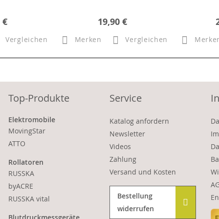
 €
19,90 €
Vergleichen
Merken
Vergleichen
Merke
Top-Produkte
Service
I
Elektromobile
Katalog anfordern
Da
MovingStar
Newsletter
Im
ATTO
Videos
Da
Zahlung
Ba
Rollatoren
Versand und Kosten
Wi
RUSSKA
A
byACRE
Bestellung
En
RUSSKA vital
widerrufen
Blutdruckmessgeräte