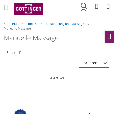
Merkliste
War
Startseite
Fitness
Entspannung und Massage
Manuelle Massage
Manuelle Massage
Ho
Filter
4
Artikel