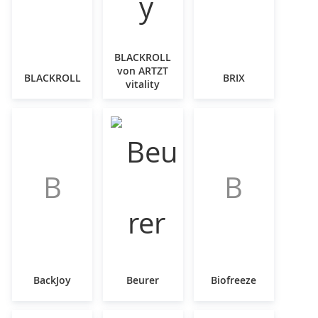
BLACKROLL
von ARTZT
BLACKROLL
BRIX
vitality
B
B
BackJoy
Beurer
Biofreeze