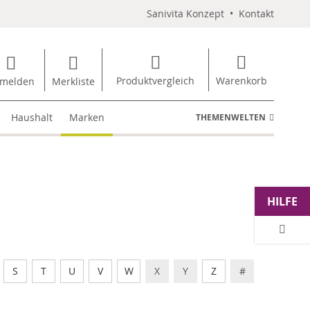
Sanivita Konzept
•
Kontakt
Produktvergleich
Warenkorb
melden
Merkliste
Haushalt
Marken
THEMENWELTEN
HILFE
S
T
U
V
W
X
Y
Z
#