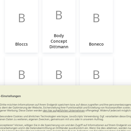
B
B
B
Body
Concept
Bloccs
Boneco
Dittmann
B
B
B
Brinkhaus
Buckingham
Burmeier