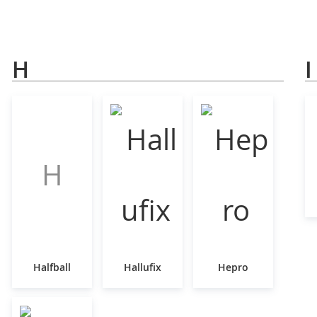
H
I
H
Halfball
Hallufix
Hepro