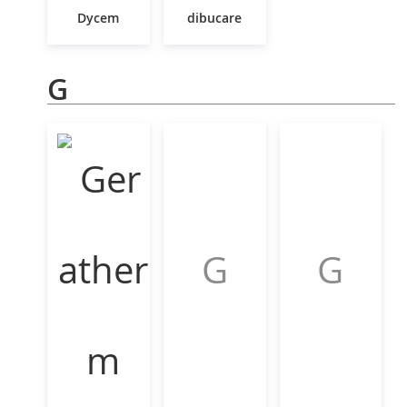
Dycem
dibucare
G
G
G