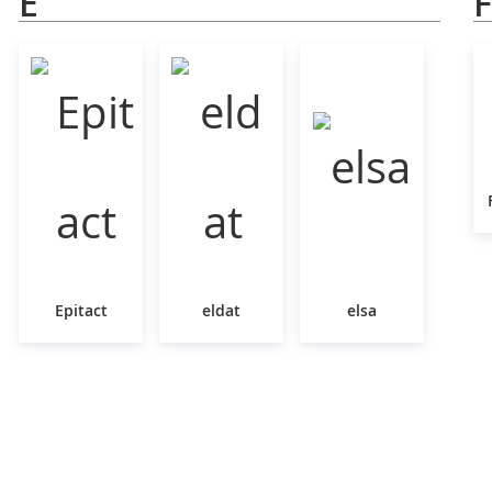
E
F
Epitact
eldat
elsa