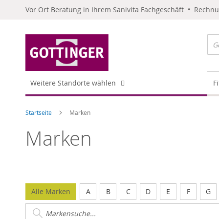
Vor Ort Beratung in Ihrem Sanivita Fachgeschäft • Rechn
Weitere Standorte wählen
F
Startseite
Marken
Marken
Alle Marken
A
B
C
D
E
F
G