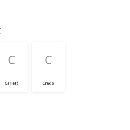
C
C
C
Carlett
Credo