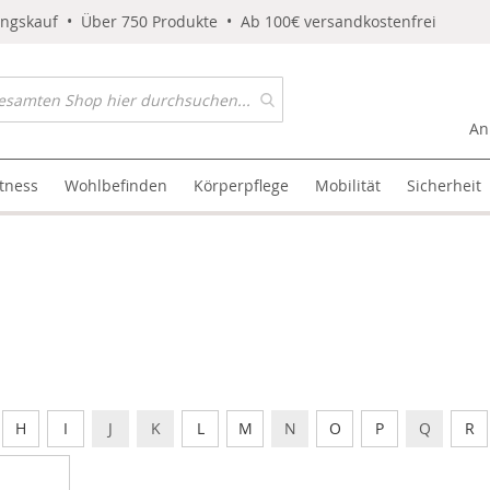
ungskauf • Über 750 Produkte • Ab 100€ versandkostenfrei
An
itness
Wohlbefinden
Körperpflege
Mobilität
Sicherheit
H
I
J
K
L
M
N
O
P
Q
R