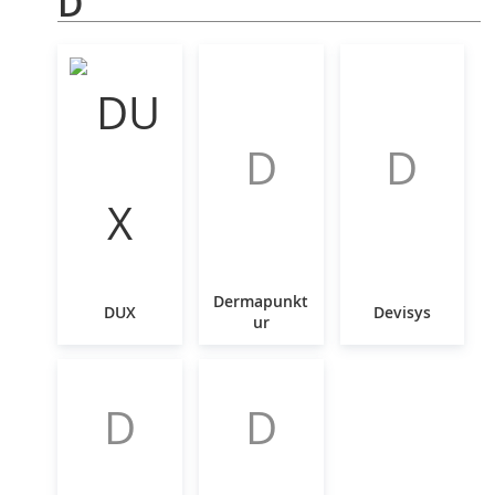
D
D
D
Dermapunkt
DUX
Devisys
ur
D
D