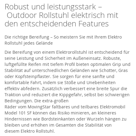
Robust u
nd leistungsstark –
Outdoor Rollstuhl
elektris
ch mit
den entscheidenden Features
Die richtige Bereifung – So meistern Sie mit Ihrem
Elektro
Rollstuhl
jedes Gelände
Die Bereifung
von einem Elektrorollstuhl
ist entscheidend für
seine Leistung und Sicherheit im Außeneinsatz. Robuste,
luftgefüllte Reifen mit tiefem Profil bieten optimalen Grip und
Stabilität auf unterschiedlichen Geländen wie Schotter, Gras
oder Kopfsteinpflaster. Sie sorgen für eine sanfte und
komfortable Fahrt, indem sie Stöße und Unebenheiten
effektiv abfedern. Zusätzlich verbessert eine breite Spur die
Traktion und reduziert die Kippgefahr, selbst bei schwierigen
Bedingungen.
Die extra-großen
Räder
vom
MovingStar
faltbares
und teilbares Elektromobil
Model 101 SF
können das Risiko
minieren
,
an kleineres
Hinder
nissen
wie Bordsteinkanten oder Wurzeln hängen zu
bleiben und erhöhen im Gesamten die Stabilit
ät von
diesem
Elektro Rollstuhl
.