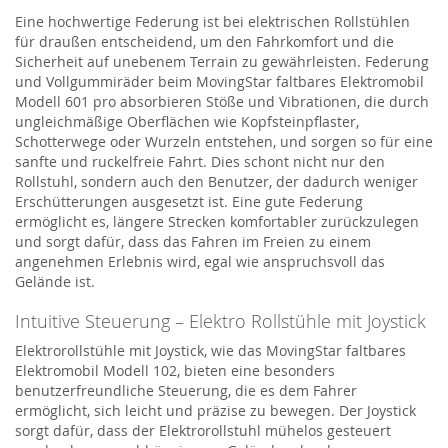
Eine hochwertige Federung ist bei elektrischen Rollstühlen
für draußen entscheidend, um den Fahrkomfort und die
Sicherheit auf unebenem Terrain zu gewährleisten.
Federung
und Vollgummiräder beim
MovingStar
faltbares Elektromobil
Modell 601
pro
absorbier
en
Stöße und Vibrationen, die durch
ungleichmäßige Oberflächen wie Kopfsteinpflaster,
Schotterwege oder Wurzeln entstehen, und sorg
en
so für eine
sanfte und ruckelfreie Fahrt. Dies schont nicht nur den
Rollstuhl, sondern auch den Benutzer, der dadurch weniger
Erschütterungen ausgesetzt ist. Eine gute Federung
ermöglicht es, längere Strecken komfortabler zurückzulegen
und sorgt dafür, dass das Fahren im Freien zu einem
angenehmen Erlebnis wird, egal wie anspruchsvoll das
Gelände ist.
Intuitive Steuerung –
Elektro Rollstühle
mit Joystick
Elektrorollstühle mit Joystick, wie das
M
ovingStar
faltbares
Elektromobil Modell 102
, bieten eine besonders
benutzerfreundliche Steuerung, die es dem Fahrer
ermöglicht, sich leicht und präzise zu bewegen. Der Joystick
sorgt dafür, dass der Elektrorollstuhl mühelos gesteuert