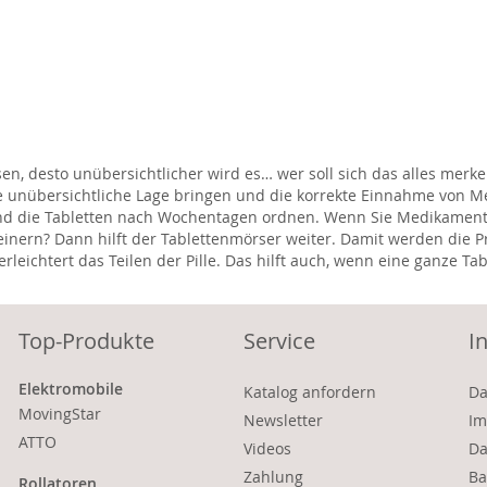
, desto unübersichtlicher wird es… wer soll sich das alles merke
 die unübersichtliche Lage bringen und die korrekte Einnahme vo
nd die Tabletten nach Wochentagen ordnen. Wenn Sie Medikamente 
einern? Dann hilft der Tablettenmörser weiter. Damit werden die Pr
leichtert das Teilen der Pille. Das hilft auch, wenn eine ganze Ta
Top-Produkte
Service
I
Elektromobile
Katalog anfordern
Da
MovingStar
Newsletter
Im
ATTO
Videos
Da
Zahlung
Ba
Rollatoren