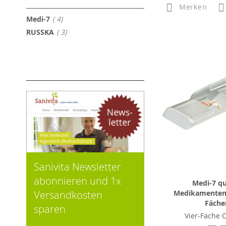
Merken
Artikel
Medi-7
4
Artikel
RUSSKA
3
Sanivita Newsletter
abonnieren und 1x
Medi-7 qu
Versandkosten
Medikamenten
Fäche
sparen
Vier-Fache