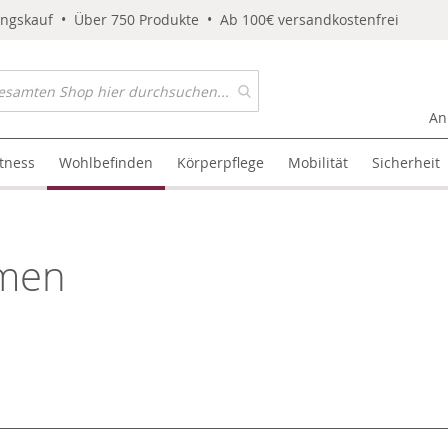
ungskauf • Über 750 Produkte • Ab 100€ versandkostenfrei
An
itness
Wohlbefinden
Körperpflege
Mobilität
Sicherheit
men
l