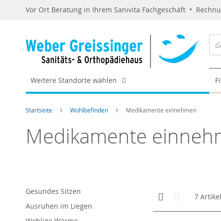
Vor Ort Beratung in Ihrem Sanivita Fachgeschäft • Rechn
Weitere Standorte wählen
F
Startseite
Wohlbefinden
Medikamente einnehmen
Medikamente einneh
Gesundes Sitzen
Anzeigen
Kachelansicht
Liste
7
Artike
als
Ausruhen im Liegen
Wohlige Wärme