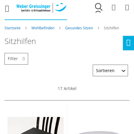
Merkliste
War
Startseite
Wohlbefinden
Gesundes Sitzen
Sitzhilfen
Sitzhilfen
Ho
Filter
17
Artikel