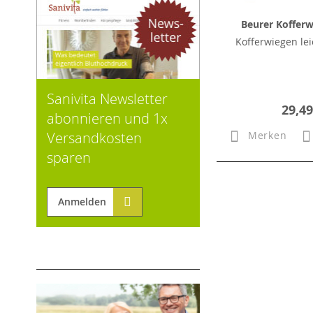
Beurer Kofferw
Kofferwiegen le
Sanivita Newsletter
29,49
abonnieren und 1x
Versandkosten
Merken
sparen
Anmelden