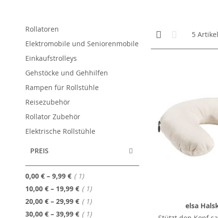
Rollatoren
Anzeigen
Kachelansicht
Liste
5
Artike
als
Elektromobile und Seniorenmobile
Einkaufstrolleys
Gehstöcke und Gehhilfen
Rampen für Rollstühle
Reisezubehör
Rollator Zubehör
Elektrische Rollstühle
PREIS
Artikel
0,00 €
–
9,99 €
1
Artikel
10,00 €
–
19,99 €
1
Artikel
20,00 €
–
29,99 €
1
elsa Hals
Artikel
30,00 €
–
39,99 €
1
Stützt den Kopf sa