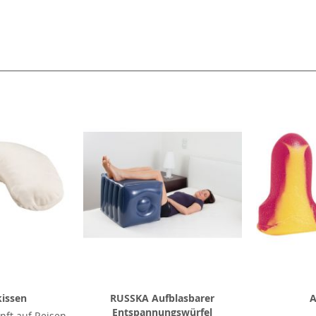
l
kissen
RUSSKA Aufblasbarer
A
Entspannungswürfel
nft auf Reisen