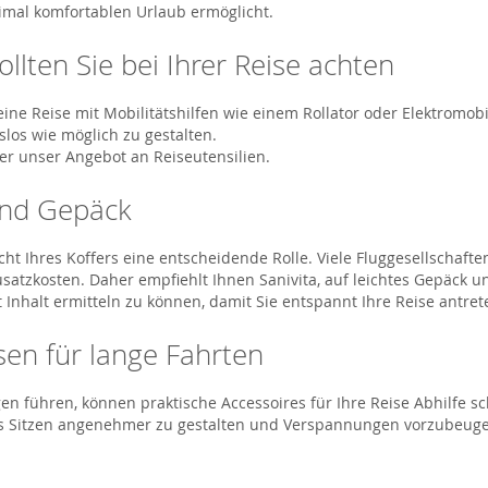
imal komfortablen Urlaub ermöglicht.
llten Sie bei Ihrer Reise achten
eine Reise mit Mobilitätshilfen wie einem Rollator oder Elektromobi
los wie möglich zu gestalten.
ber unser Angebot an Reiseutensilien.
 und Gepäck
icht Ihres Koffers eine entscheidende Rolle. Viele Fluggesellsch
usatzkosten. Daher empfiehlt Ihnen Sanivita, auf leichtes Gepäck u
Inhalt ermitteln zu können, damit Sie entspannt Ihre Reise antre
sen für lange Fahrten
ühren, können praktische Accessoires für Ihre Reise Abhilfe sch
s Sitzen angenehmer zu gestalten und Verspannungen vorzubeugen.