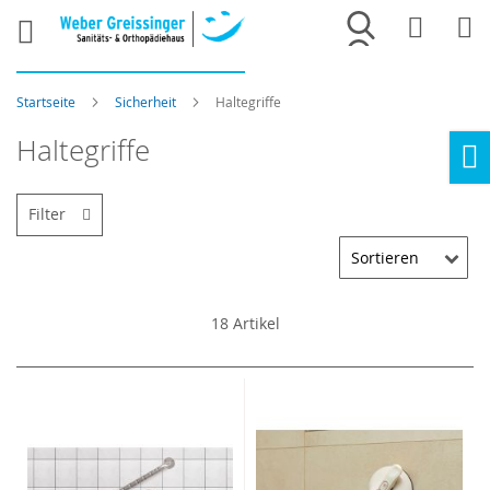
Merkliste
War
Startseite
Sicherheit
Haltegriffe
Haltegriffe
Ho
Filter
18
Artikel